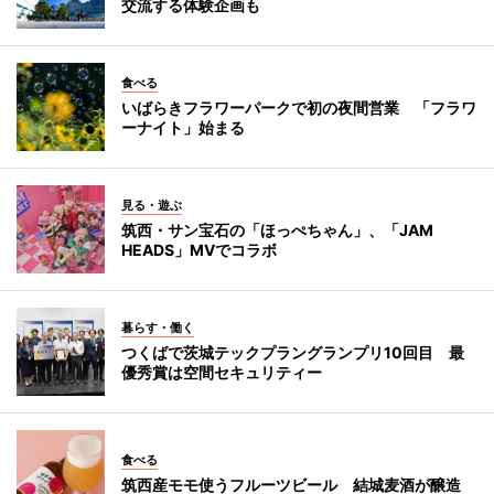
交流する体験企画も
食べる
いばらきフラワーパークで初の夜間営業 「フラワ
ーナイト」始まる
見る・遊ぶ
筑西・サン宝石の「ほっぺちゃん」、「JAM
HEADS」MVでコラボ
暮らす・働く
つくばで茨城テックプラングランプリ10回目 最
優秀賞は空間セキュリティー
食べる
筑西産モモ使うフルーツビール 結城麦酒が醸造