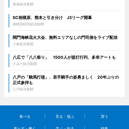
香港経済新聞
SC相模原、熊本と引き分け J3リーグ開幕
相模原町田経済新聞
関門海峡花火大会、無料エリアなしの門司側をライブ配信
小倉経済新聞
八広で「八八祭り」 1500人が提灯行列、多幸アートも
すみだ経済新聞
八戸の「騎馬打毬」、若手騎手の姿勇ましく 20年ぶりの
正式参拝も
八戸経済新聞
食べる
見る・遊ぶ
買う
暮らす・働く
学ぶ・知る
特集