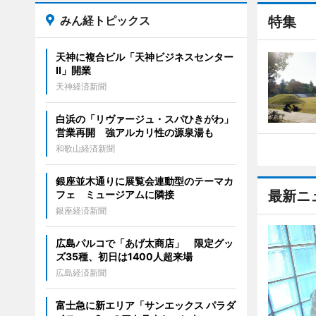
みん経トピックス
特集
天神に複合ビル「天神ビジネスセンター
II」開業
天神経済新聞
白浜の「リヴァージュ・スパひきがわ」
営業再開 強アルカリ性の源泉湯も
和歌山経済新聞
銀座並木通りに展覧会連動型のテーマカ
最新ニ
フェ ミュージアムに隣接
銀座経済新聞
広島パルコで「あげ太商店」 限定グッ
ズ35種、初日は1400人超来場
広島経済新聞
富士急に新エリア「サンエックス パラダ