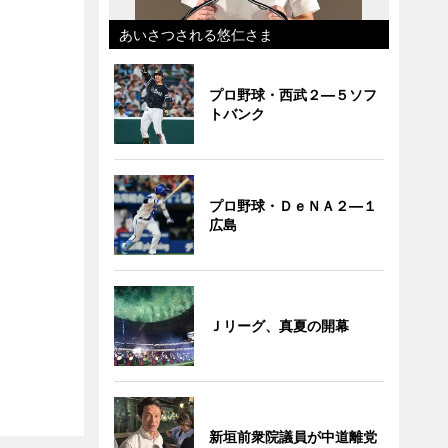
あいさつされる悠仁さま
プロ野球・西武２―５ソフ
トバンク
プロ野球・ＤｅＮＡ２―１
広島
Ｊリーグ、真夏の開幕
新垣前衆院議員が中道離党