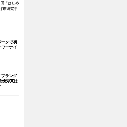
1回「はじめ
ば市研究学
パークで初
ラワーナイ
クプラング
最優秀賞は
ー