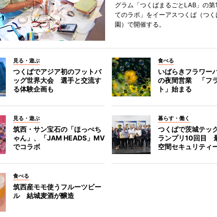
グラム「つくばまるごとLAB」の第
てのラボ」をイーアスつくば（つく
園）で開催する。
見る・遊ぶ
食べる
つくばでアジア初のフットバ
いばらきフラワー
ッグ世界大会 選手と交流す
の夜間営業 「フ
る体験企画も
ト」始まる
見る・遊ぶ
暮らす・働く
筑西・サン宝石の「ほっぺち
つくばで茨城テッ
ゃん」、「JAM HEADS」MV
ランプリ10回目 
でコラボ
空間セキュリティ
食べる
筑西産モモ使うフルーツビー
ル 結城麦酒が醸造