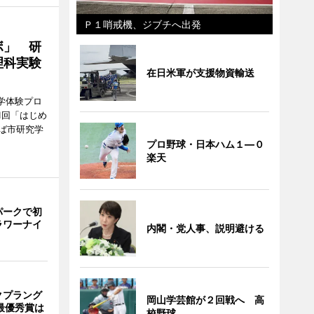
Ｐ１哨戒機、ジブチへ出発
ボ」 研
理科実験
在日米軍が支援物資輸送
学体験プロ
1回「はじめ
ば市研究学
プロ野球・日本ハム１―０
楽天
パークで初
ラワーナイ
内閣・党人事、説明避ける
クプラング
岡山学芸館が２回戦へ 高
最優秀賞は
校野球