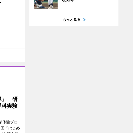
ー
もっと見る
ボ」 研
理科実験
学体験プロ
1回「はじめ