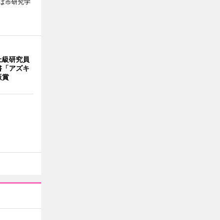
ば市研究学
上級研究員
書「アズキ
版賞