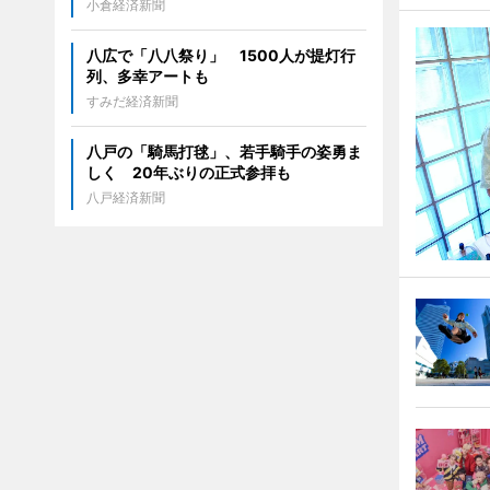
小倉経済新聞
八広で「八八祭り」 1500人が提灯行
列、多幸アートも
すみだ経済新聞
八戸の「騎馬打毬」、若手騎手の姿勇ま
しく 20年ぶりの正式参拝も
八戸経済新聞