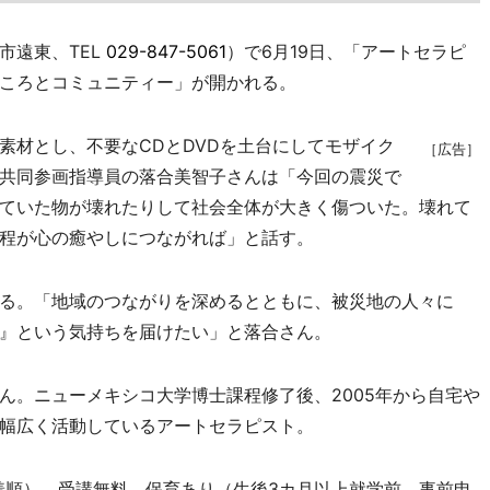
市遠東、TEL
029-847-5061
）で6月19日、「アートセラピ
ころとコミュニティー」が開かれる。
材とし、不要なCDとDVDを土台にしてモザイク
［広告］
共同参画指導員の落合美智子さんは「今回の震災で
ていた物が壊れたりして社会全体が大きく傷ついた。壊れて
程が心の癒やしにつながれば」と話す。
る。「地域のつながりを深めるとともに、被災地の人々に
』という気持ちを届けたい」と落合さん。
。ニューメキシコ大学博士課程修了後、2005年から自宅や
幅広く活動しているアートセラピスト。
先着順）。受講無料。保育あり（生後3カ月以上就学前、事前申