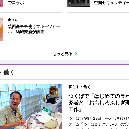
でコラボ
空間セキュリティ
食べる
筑西産モモ使うフルーツビー
ル 結城麦酒が醸造
もっと見る
・働く
暮らす・働く
つくばで「はじめてのラ
究者と「おもしろふしぎ
工作」
つくば市が8月29日、子ども向け科
グラム「つくばまるごとLAB」の第