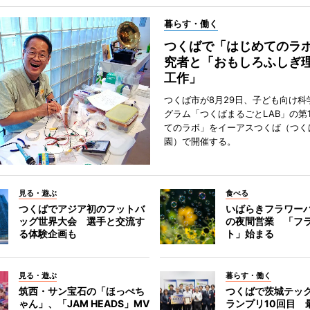
暮らす・働く
つくばで「はじめてのラ
究者と「おもしろふしぎ
工作」
つくば市が8月29日、子ども向け科
グラム「つくばまるごとLAB」の第
てのラボ」をイーアスつくば（つく
園）で開催する。
見る・遊ぶ
食べる
つくばでアジア初のフットバ
いばらきフラワー
ッグ世界大会 選手と交流す
の夜間営業 「フ
る体験企画も
ト」始まる
見る・遊ぶ
暮らす・働く
筑西・サン宝石の「ほっぺち
つくばで茨城テッ
ゃん」、「JAM HEADS」MV
ランプリ10回目 