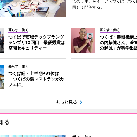
てのラボ」をイーアスつくば（つく
園）で開催する。
暮らす・働く
暮らす・働く
つくばで茨城テックプラング
つくば・農研機構
ランプリ10回目 最優秀賞は
の内藤健さん、著
空間セキュリティー
の起源」が科学出
暮らす・働く
つくば経・上半期PV1位は
「つくばの湯レストランがカ
フェに」
もっと見る
知る