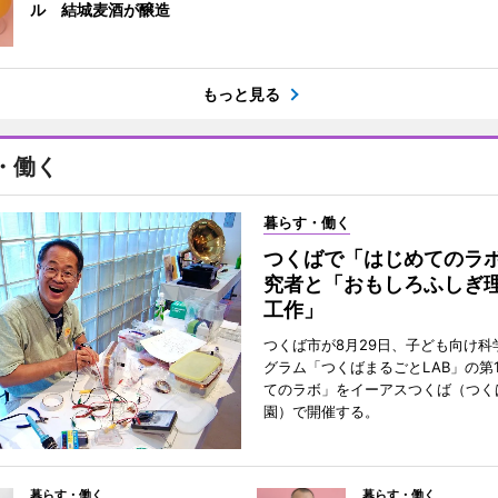
ル 結城麦酒が醸造
もっと見る
・働く
暮らす・働く
つくばで「はじめてのラ
究者と「おもしろふしぎ
工作」
つくば市が8月29日、子ども向け科
グラム「つくばまるごとLAB」の第
てのラボ」をイーアスつくば（つく
園）で開催する。
暮らす・働く
暮らす・働く