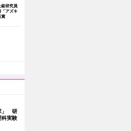
上級研究員
書「アズキ
版賞
ボ」 研
理科実験