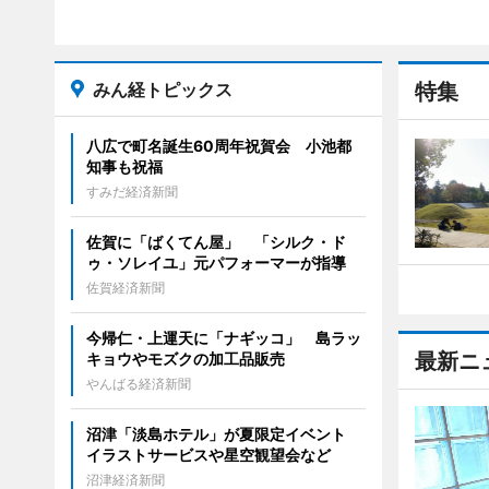
みん経トピックス
特集
八広で町名誕生60周年祝賀会 小池都
知事も祝福
すみだ経済新聞
佐賀に「ばくてん屋」 「シルク・ド
ゥ・ソレイユ」元パフォーマーが指導
佐賀経済新聞
今帰仁・上運天に「ナギッコ」 島ラッ
最新ニ
キョウやモズクの加工品販売
やんばる経済新聞
沼津「淡島ホテル」が夏限定イベント
イラストサービスや星空観望会など
沼津経済新聞