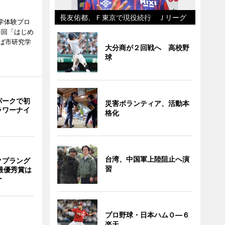
長友佑都、Ｆ東京で現役続行 Ｊリーグ
学体験プロ
1回「はじめ
ば市研究学
大分商が２回戦へ 高校野
球
パークで初
災害ボランティア、活動本
ラワーナイ
格化
台湾、中国軍上陸阻止へ演
クプラング
習
最優秀賞は
ー
プロ野球・日本ハム０―６
楽天