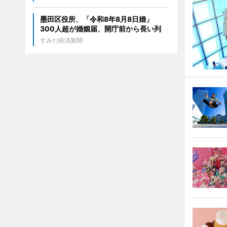
墨田区役所、「令和8年8月8日婚」
300人超が婚姻届、開庁前から長い列
すみだ経済新聞