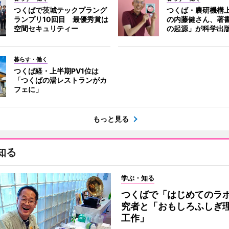
つくばで茨城テックプラング
つくば・農研機構
ランプリ10回目 最優秀賞は
の内藤健さん、著
空間セキュリティー
の起源」が科学出
暮らす・働く
つくば経・上半期PV1位は
「つくばの湯レストランがカ
フェに」
もっと見る
知る
学ぶ・知る
つくばで「はじめてのラ
究者と「おもしろふしぎ
工作」