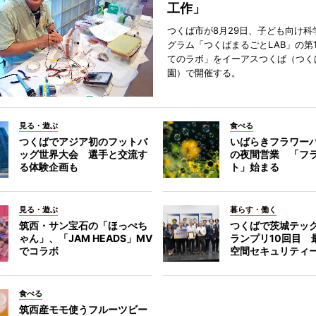
工作」
つくば市が8月29日、子ども向け科
グラム「つくばまるごとLAB」の第
てのラボ」をイーアスつくば（つく
園）で開催する。
見る・遊ぶ
食べる
つくばでアジア初のフットバ
いばらきフラワー
ッグ世界大会 選手と交流す
の夜間営業 「フ
る体験企画も
ト」始まる
見る・遊ぶ
暮らす・働く
筑西・サン宝石の「ほっぺち
つくばで茨城テッ
ゃん」、「JAM HEADS」MV
ランプリ10回目 
でコラボ
空間セキュリティ
食べる
筑西産モモ使うフルーツビー