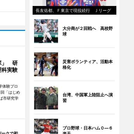
長友佑都、Ｆ東京で現役続行 Ｊリーグ
大分商が２回戦へ 高校野
球
災害ボランティア、活動本
ボ」 研
格化
理科実験
学体験プロ
1回「はじめ
台湾、中国軍上陸阻止へ演
ば市研究学
習
プロ野球・日本ハム０―６
パークで初
楽天