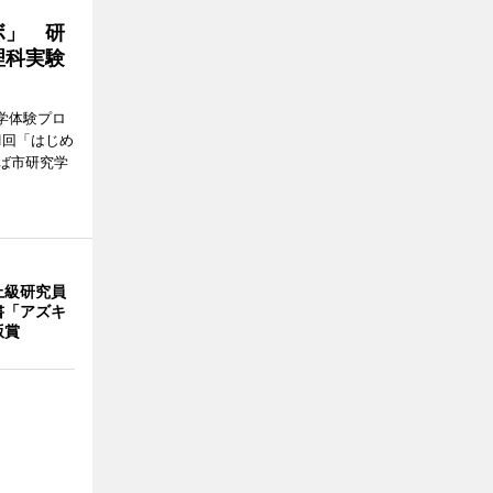
ボ」 研
理科実験
学体験プロ
1回「はじめ
ば市研究学
上級研究員
書「アズキ
版賞