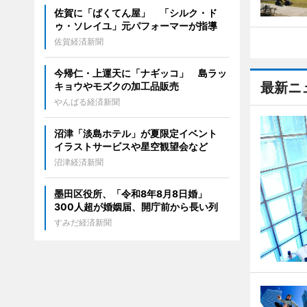
佐賀に「ばくてん屋」 「シルク・ド
ゥ・ソレイユ」元パフォーマーが指導
佐賀経済新聞
今帰仁・上運天に「ナギッコ」 島ラッ
最新ニ
キョウやモズクの加工品販売
やんばる経済新聞
沼津「淡島ホテル」が夏限定イベント
イラストサービスや星空観望会など
沼津経済新聞
墨田区役所、「令和8年8月8日婚」
300人超が婚姻届、開庁前から長い列
すみだ経済新聞