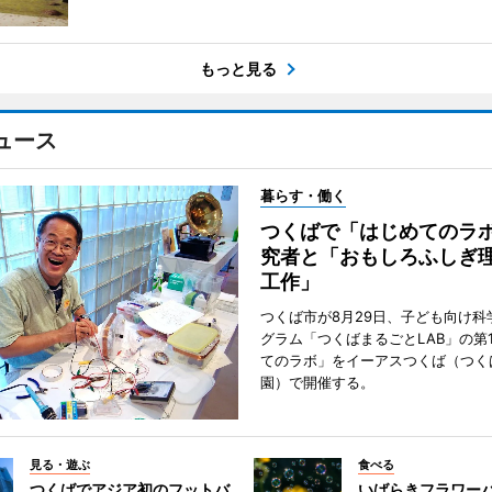
もっと見る
ュース
暮らす・働く
つくばで「はじめてのラ
究者と「おもしろふしぎ
工作」
つくば市が8月29日、子ども向け科
グラム「つくばまるごとLAB」の第
てのラボ」をイーアスつくば（つく
園）で開催する。
見る・遊ぶ
食べる
つくばでアジア初のフットバ
いばらきフラワー