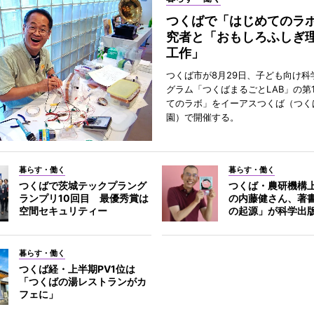
つくばで「はじめてのラ
究者と「おもしろふしぎ
工作」
つくば市が8月29日、子ども向け科
グラム「つくばまるごとLAB」の第
てのラボ」をイーアスつくば（つく
園）で開催する。
暮らす・働く
暮らす・働く
つくばで茨城テックプラング
つくば・農研機構
ランプリ10回目 最優秀賞は
の内藤健さん、著
空間セキュリティー
の起源」が科学出
暮らす・働く
つくば経・上半期PV1位は
「つくばの湯レストランがカ
フェに」