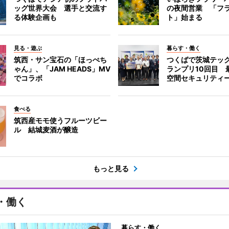
ッグ世界大会 選手と交流す
の夜間営業 「フ
る体験企画も
ト」始まる
見る・遊ぶ
暮らす・働く
筑西・サン宝石の「ほっぺち
つくばで茨城テッ
ゃん」、「JAM HEADS」MV
ランプリ10回目 
でコラボ
空間セキュリティ
食べる
筑西産モモ使うフルーツビー
ル 結城麦酒が醸造
もっと見る
・働く
暮らす・働く