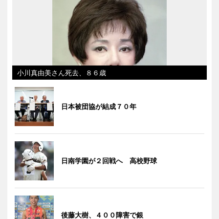
小川真由美さん死去、８６歳
日本被団協が結成７０年
日南学園が２回戦へ 高校野球
後藤大樹、４００障害で銀