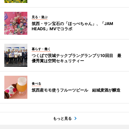
見る・遊ぶ
筑西・サン宝石の「ほっぺちゃん」、「JAM
HEADS」MVでコラボ
暮らす・働く
つくばで茨城テックプラングランプリ10回目 最
優秀賞は空間セキュリティー
食べる
筑西産モモ使うフルーツビール 結城麦酒が醸造
もっと見る