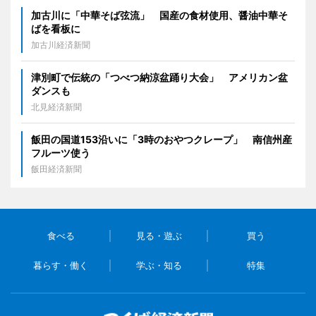
加古川に「中華そば弦流」 国産の食材使用、醤油中華そ
ばを看板に
加古川経済新聞
津別町で伝統の「つべつ納涼盆踊り大会」 アメリカン盆
ダンスも
北見経済新聞
飯田の国道153沿いに「3時のおやつクレープ」 南信州産
フルーツ使う
飯田経済新聞
食べる
見る・遊ぶ
買う
暮らす・働く
学ぶ・知る
特集