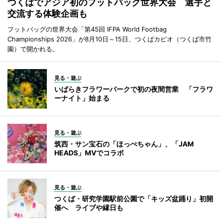
つくばでアジア初のフットバッグ世界大会 選手と
交流する体験企画も
フットバッグの世界大会「第45回 IFPA World Footbag
Championships 2026」が8月10日～15日、つくばカピオ（つくば市竹
園）で開かれる。
見る・遊ぶ
いばらきフラワーパークで初の夜間営業 「フラワ
ーナイト」始まる
見る・遊ぶ
筑西・サン宝石の「ほっぺちゃん」、「JAM
HEADS」MVでコラボ
見る・遊ぶ
つくば・研究学園駅前公園で「キッズ盆踊り」初開
催へ ライブや縁日も