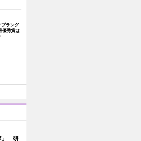
クプラング
最優秀賞は
ー
ボ」 研