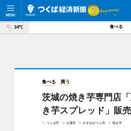
食べる
34°C
食べる
買う
茨城の焼き芋専門店「
き芋スプレッド」販
つくば市
土浦市
かすみがうら市
焼き芋