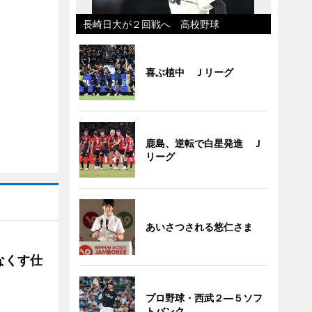
長崎日大が２回戦へ 高校野球
喜ぶ植中 Ｊリーグ
鹿島、逆転で白星発進 Ｊ
リーグ
あいさつされる悠仁さま
なくす仕
プロ野球・西武２―５ソフ
トバンク