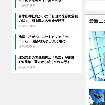
千葉経済新聞
岩木山神社向かいに「お山の花彩食堂 龍
最新ニ
の憩」 和食職人の夫婦が経営
弘前経済新聞
浅草・松が谷にニットカフェ「ito-
mori」 編み物好きが集う場に
浅草経済新聞
北習志野の老舗精肉店「鳥吉」が創業
170周年 幕末から続くのれん守る
船橋経済新聞