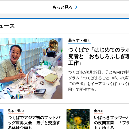
もっと見る
ュース
暮らす・働く
つくばで「はじめてのラ
究者と「おもしろふしぎ
工作」
つくば市が8月29日、子ども向け科
グラム「つくばまるごとLAB」の第
てのラボ」をイーアスつくば（つく
園）で開催する。
見る・遊ぶ
食べる
つくばでアジア初のフットバ
いばらきフラワー
ッグ世界大会 選手と交流す
の夜間営業 「フ
る体験企画も
ト」始まる