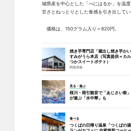
城県産を中心とした「べにはるか」を温度
甘さとねっとりとした食感を引き出してい
価格は、150グラム入り＝820円。
焼き芋専門店「蔵出し焼き芋かい
すみがうら本店（写真提供＝カル
つかスイートポテト）
関連画像
見る・遊ぶ
桜川・雨引観音で「あじさい祭」
が遊ぶ「水中華」も
食べる
つくばの日帰り温泉「つくばの湯
ランがカフェに 自家焙煎コーヒ