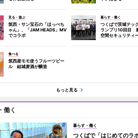
見る・遊ぶ
暮らす・働く
筑西・サン宝石の「ほっぺち
つくばで茨城テッ
ゃん」、「JAM HEADS」MV
ランプリ10回目 
でコラボ
空間セキュリティ
食べる
筑西産モモ使うフルーツビー
ル 結城麦酒が醸造
もっと見る
・働く
暮らす・働く
つくばで「はじめてのラ