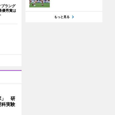
クプラング
最優秀賞は
ー
もっと見る
ボ」 研
理科実験