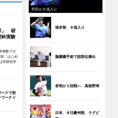
早田が８強入り
張本智、８強入り
ボ」 研
理科実験
学体験プロ
1回「はじめ
脳腫瘍手術で誤部位摘出
ば市研究学
有明が２回戦へ 高校野球
パークで初
ラワーナイ
日本、８日豪州戦 ラグビ
ー