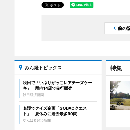
前の
みん経トピックス
特集
秋田で「いぶりがっこレアチーズケー
キ」 県内14店で先行販売
秋田経済新聞
名護でクイズ企画「GODACクエス
ト」 夏休みに過去最多90問
やんばる経済新聞