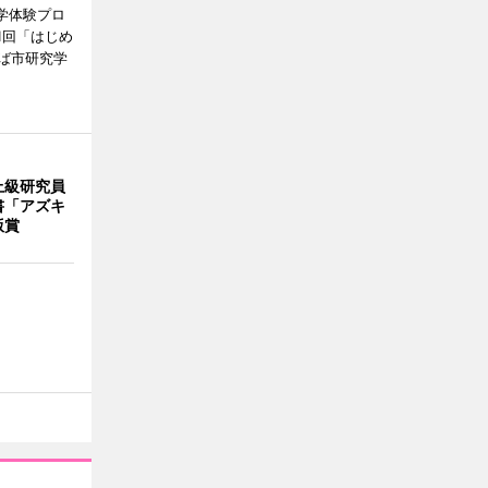
学体験プロ
1回「はじめ
ば市研究学
上級研究員
書「アズキ
版賞