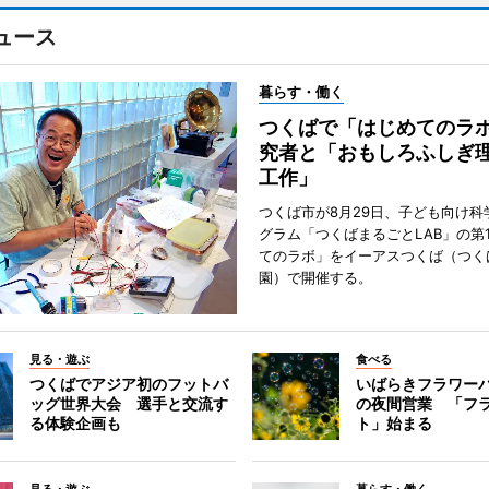
ュース
暮らす・働く
つくばで「はじめてのラ
究者と「おもしろふしぎ
工作」
つくば市が8月29日、子ども向け科
グラム「つくばまるごとLAB」の第
てのラボ」をイーアスつくば（つく
園）で開催する。
見る・遊ぶ
食べる
つくばでアジア初のフットバ
いばらきフラワー
ッグ世界大会 選手と交流す
の夜間営業 「フ
る体験企画も
ト」始まる