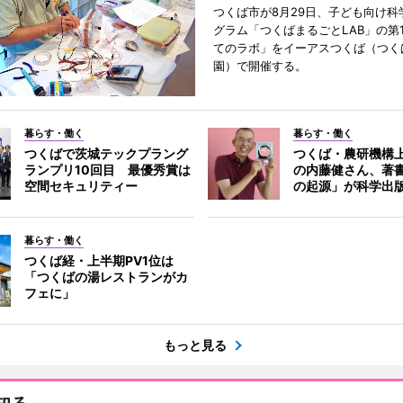
つくば市が8月29日、子ども向け科
グラム「つくばまるごとLAB」の第
てのラボ」をイーアスつくば（つく
園）で開催する。
暮らす・働く
暮らす・働く
つくばで茨城テックプラング
つくば・農研機構
ランプリ10回目 最優秀賞は
の内藤健さん、著
空間セキュリティー
の起源」が科学出
暮らす・働く
つくば経・上半期PV1位は
「つくばの湯レストランがカ
フェに」
もっと見る