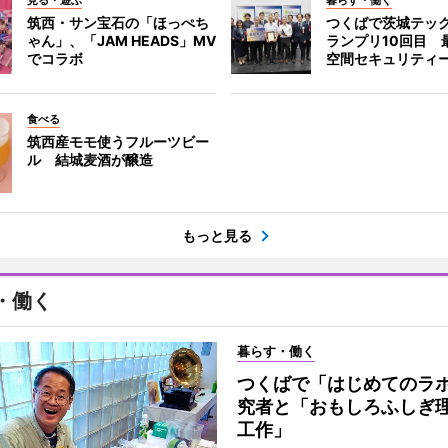
見る・遊ぶ
暮らす・働く
筑西・サン宝石の「ほっぺち
つくばで茨城テッ
ゃん」、「JAM HEADS」MV
ランプリ10回目 
でコラボ
空間セキュリティ
食べる
筑西産モモ使うフルーツビー
ル 結城麦酒が醸造
もっと見る
・働く
暮らす・働く
つくばで「はじめてのラ
究者と「おもしろふしぎ
工作」