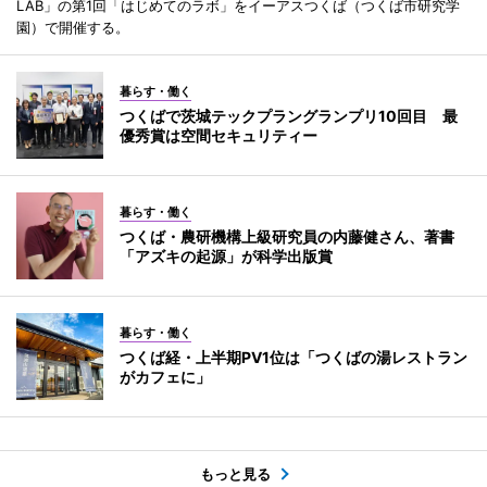
LAB」の第1回「はじめてのラボ」をイーアスつくば（つくば市研究学
園）で開催する。
暮らす・働く
つくばで茨城テックプラングランプリ10回目 最
優秀賞は空間セキュリティー
暮らす・働く
つくば・農研機構上級研究員の内藤健さん、著書
「アズキの起源」が科学出版賞
暮らす・働く
つくば経・上半期PV1位は「つくばの湯レストラン
がカフェに」
もっと見る