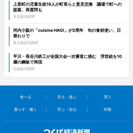
上里町の児童生徒16人が町長らと意見交換 議場で町への
提案、再質問も
本庄経済新聞
河内小阪の「cuisine HAGI」が2周年 旬の食材使い、日
替わりで
東大阪経済新聞
平川・長谷川鉄工が全国大会一次審査に挑む 浮世絵を10
層の鋼板で再現
弘前経済新聞
食べる
見る・遊ぶ
買う
暮らす・働く
学ぶ・知る
特集