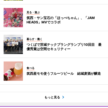
見る・遊ぶ
筑西・サン宝石の「ほっぺちゃん」、「JAM
HEADS」MVでコラボ
暮らす・働く
つくばで茨城テックプラングランプリ10回目 最
優秀賞は空間セキュリティー
食べる
筑西産モモ使うフルーツビール 結城麦酒が醸造
もっと見る