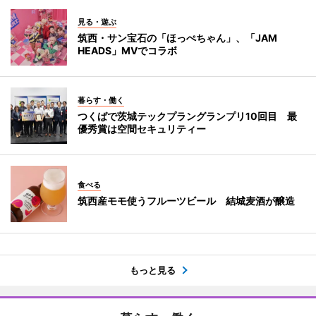
見る・遊ぶ
筑西・サン宝石の「ほっぺちゃん」、「JAM
HEADS」MVでコラボ
暮らす・働く
つくばで茨城テックプラングランプリ10回目 最
優秀賞は空間セキュリティー
食べる
筑西産モモ使うフルーツビール 結城麦酒が醸造
もっと見る