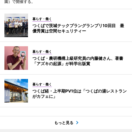
園）で開催する。
暮らす・働く
つくばで茨城テックプラングランプリ10回目 最
優秀賞は空間セキュリティー
暮らす・働く
つくば・農研機構上級研究員の内藤健さん、著書
「アズキの起源」が科学出版賞
暮らす・働く
つくば経・上半期PV1位は「つくばの湯レストラン
がカフェに」
もっと見る