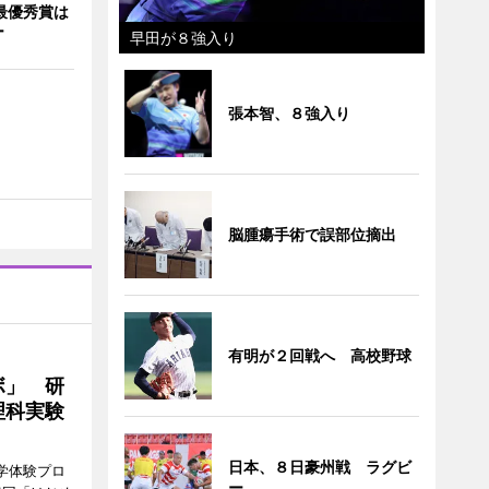
最優秀賞は
ー
早田が８強入り
張本智、８強入り
脳腫瘍手術で誤部位摘出
有明が２回戦へ 高校野球
ボ」 研
理科実験
日本、８日豪州戦 ラグビ
学体験プロ
ー