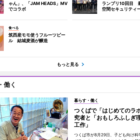
ゃん」、「JAM HEADS」MV
ランプリ10回目 
でコラボ
空間セキュリティ
食べる
筑西産モモ使うフルーツビー
ル 結城麦酒が醸造
もっと見る
・働く
暮らす・働く
つくばで「はじめてのラ
究者と「おもしろふしぎ
工作」
つくば市が8月29日、子ども向け科