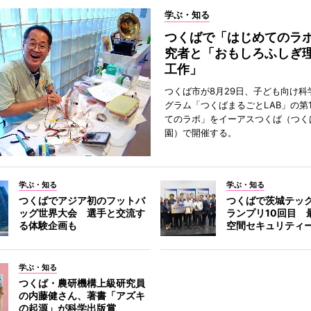
学ぶ・知る
つくばで「はじめてのラ
究者と「おもしろふしぎ
工作」
つくば市が8月29日、子ども向け科
グラム「つくばまるごとLAB」の第
てのラボ」をイーアスつくば（つく
園）で開催する。
学ぶ・知る
学ぶ・知る
つくばでアジア初のフットバ
つくばで茨城テッ
ッグ世界大会 選手と交流す
ランプリ10回目 
る体験企画も
空間セキュリティ
学ぶ・知る
つくば・農研機構上級研究員
の内藤健さん、著書「アズキ
の起源」が科学出版賞