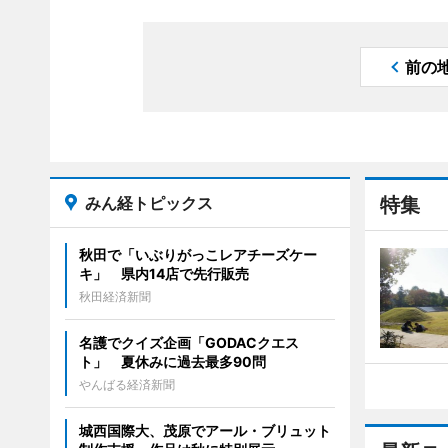
前の
みん経トピックス
特集
秋田で「いぶりがっこレアチーズケー
キ」 県内14店で先行販売
秋田経済新聞
名護でクイズ企画「GODACクエス
ト」 夏休みに過去最多90問
やんばる経済新聞
城西国際大、茂原でアール・ブリュット