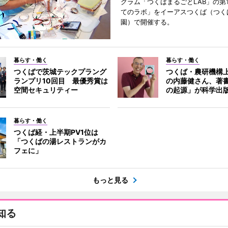
グラム「つくばまるごとLAB」の第
てのラボ」をイーアスつくば（つく
園）で開催する。
暮らす・働く
暮らす・働く
つくばで茨城テックプラング
つくば・農研機構
ランプリ10回目 最優秀賞は
の内藤健さん、著
空間セキュリティー
の起源」が科学出
暮らす・働く
つくば経・上半期PV1位は
「つくばの湯レストランがカ
フェに」
もっと見る
知る