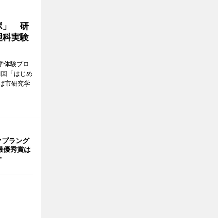
ボ」 研
理科実験
学体験プロ
1回「はじめ
ば市研究学
クプラング
最優秀賞は
ー