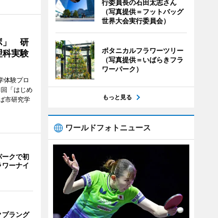
行委員長の石田太志さん
（写真提供＝フットバッグ
世界大会実行委員会）
ボ」 研
ボタニカルフラワーツリー
理科実験
（写真提供＝いばらきフラ
ワーパーク）
学体験プロ
1回「はじめ
もっと見る
ば市研究学
ワールドフォトニュース
パークで初
ラワーナイ
クプラング