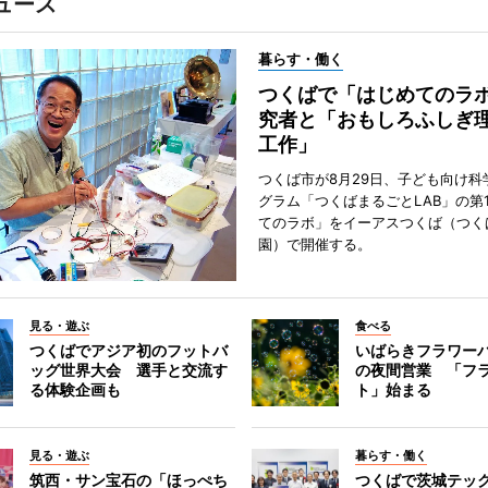
ュース
暮らす・働く
つくばで「はじめてのラ
究者と「おもしろふしぎ
工作」
つくば市が8月29日、子ども向け科
グラム「つくばまるごとLAB」の第
てのラボ」をイーアスつくば（つく
園）で開催する。
見る・遊ぶ
食べる
つくばでアジア初のフットバ
いばらきフラワー
ッグ世界大会 選手と交流す
の夜間営業 「フ
る体験企画も
ト」始まる
見る・遊ぶ
暮らす・働く
筑西・サン宝石の「ほっぺち
つくばで茨城テッ