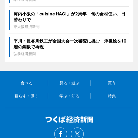
河内小阪の「cuisine HAGI」が2周年 旬の食材使い、日
替わりで
東大阪経済新聞
平川・長谷川鉄工が全国大会一次審査に挑む 浮世絵を10
層の鋼板で再現
弘前経済新聞
食べる
見る・遊ぶ
買う
暮らす・働く
学ぶ・知る
特集